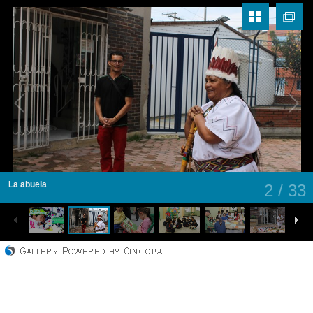
La abuela
2
/
33